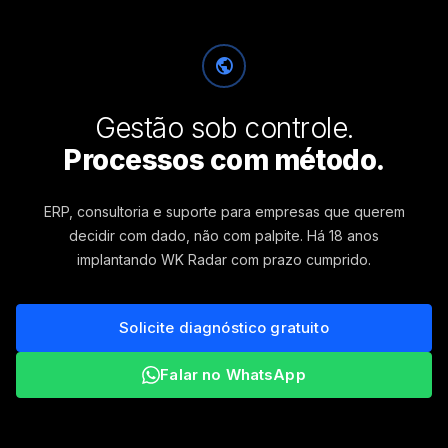
public
Gestão sob controle.
Processos com método.
ERP, consultoria e suporte para empresas que querem
decidir com dado, não com palpite. Há 18 anos
implantando WK Radar com prazo cumprido.
Solicite diagnóstico gratuito
Falar no WhatsApp