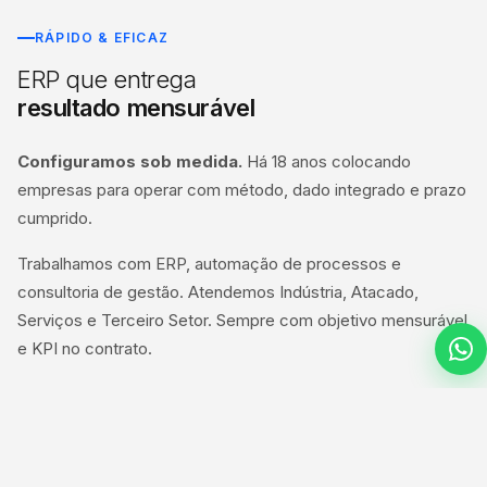
RÁPIDO & EFICAZ
ERP que entrega
resultado mensurável
Configuramos sob medida.
Há 18 anos colocando
empresas para operar com método, dado integrado e prazo
cumprido.
Trabalhamos com ERP, automação de processos e
consultoria de gestão. Atendemos Indústria, Atacado,
Serviços e Terceiro Setor. Sempre com objetivo mensurável
e KPI no contrato.
Nossos clientes contam com a Ascencio para:
check
Soluções sob medida
check
Resultados mensuráveis